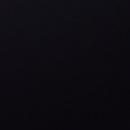
Nos encanta el tabaco. Su carácter polifacético y las casi
infinitas posibilidades de crear productos fantásticos con
él. Esto es exactamente lo que venimos haciendo como
empresa familiar desde 1817, en la séptima generación.
AVISO LEGAL / POLÍTICA DE PRIVACIDAD