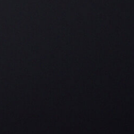
Axel-Georg André, propietario de Arnold André en la 7.ª
generación
La marca CARLOS ANDRÉ aúna desde hace más
de 200 años la tradición del tabaco con las
exigencias del placer del presente. Un puro que
debe su nombre al hijo menor del propietario de
la empresa Axel-Georg André y que se ha
desarrollado en la familia para la familia. Un
verdadero reserva familiar que transporta las
pasiones de la familia e invita a participar de ellas.
PUROS
CIGARROS