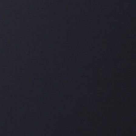
El 30 de enero de 1817, Johann Friedrich Christian
André sentó las bases de la empresa actual. Más
de 200 años después,
Arnold André
es el mayor
fabricante de puros de Alemania y uno de los
mayores de Europa, gestionado por sus
propietarios en la 7.ª generación de
Axel‑Georg André.
Una presencia en el mercado tan duradera es un
testimonio impresionante de una actitud
prudente, basada en los valores fundamentales
de una actuación comercial sólida y un gran
sentido social de la responsabilidad, así como la