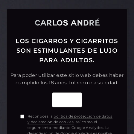
HERITAGE MEETS
LOS CIGARROS Y CIGARRITOS
VISION
LA TRADICIÓN
SON
ESTIMULANTES DE LUJO
SE UNE
A LA VISIÓN
PARA ADULTOS.
Para poder utilizar este sitio web debes haber
La historia de Arnold André empieza
cumplido
los 18 años. Introduzca su edad:
con una idea;
la historia de
CARLOS ANDRÉ, con una visión.
Reconoces la
política de protección de datos
y declaración de cookies
, así como el
seguimiento mediante Google Analytics. La
desactivación de Google Analytics es posible