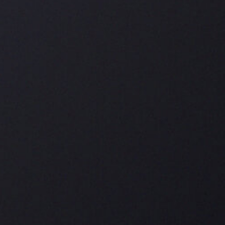
pasión, el entusiasmo y el espíritu pionero.
Axel-Georg André continúa con esta tradición en
la responsabilidad y el reconocimiento de las
generaciones pasadas y hace realidad su propia
visión de un puro premium exclusivo y fabricado a
mano como un «homenaje a los amigos de la
casa». En ese momento nació CARLOS ANDRÉ.