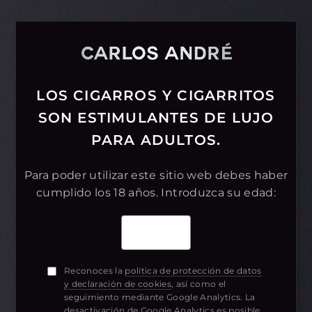
PREMIUM CIGARS
LOS CIGARROS Y CIGARRITOS
FAMILY RESERVE
SON
ESTIMULANTES DE LUJO
PARA ADULTOS.
Exigencia, calidad y sabor: CARLOS ANDRÉ
representa el placer del puro al máximo nivel.
Para poder utilizar este sitio web debes haber
cumplido
los 18 años. Introduzca su edad:
CAST OFF
Reconoces la
política de protección de datos
y declaración de cookies
, así como el
seguimiento mediante Google Analytics. La
desactivación de Google Analytics es posible