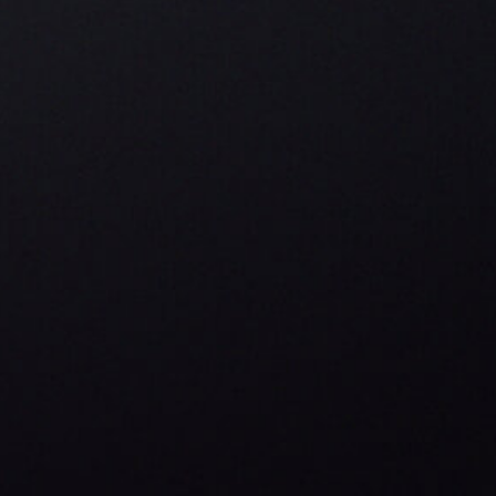
SABER MÁS
Nos encanta el tabaco. Su carácter polifacético y las casi
infinitas posibilidades de crear productos fantásticos con
él. Esto es exactamente lo que venimos haciendo como
empresa familiar desde 1817, en la séptima generación.